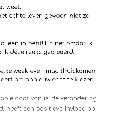
et weet.
et echte leven gewoon niet zo
t alleen in bent! En net omdat ik
b ik deze
reeks gecreëerd.
e elke week even mag thuiskomen
e leert om opnieuw écht te kiezen
mooie daar van is: de verandering
, heeft een positieve invloed op