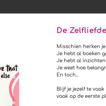
De Zelfliefde
Misschien herken je 
Je hebt al boeken g
Je hebt al inzichte
Je weet hoe belangri
En toch...
B
lijf je jezelf te v
vaak op de eerste pla